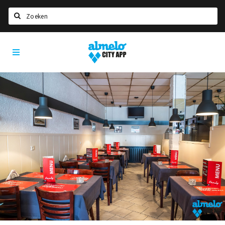
Zoeken
Almelo
Home
City
App
Agenda
Deals
Nieuws
Vacatures
Eten
Drinken
Slapen
Recreatief
Winkels