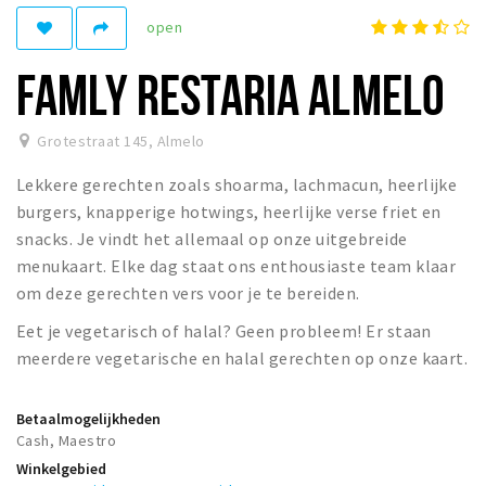
open
Winkelgebieden
Parkeren
FAMLY RESTARIA ALMELO
Bezienswaardigheden
Grotestraat 145
,
Almelo
Musea, theaters & podia
Lekkere gerechten zoals shoarma, lachmacun, heerlijke
Uitjes & activiteiten
burgers, knapperige hotwings, heerlijke verse friet en
Toeristische routes
snacks. Je vindt het allemaal op onze uitgebreide
Natuurgebieden
menukaart. Elke dag staat ons enthousiaste team klaar
om deze gerechten vers voor je te bereiden.
Inloggen
Eet je vegetarisch of halal? Geen probleem! Er staan
meerdere vegetarische en halal gerechten op onze kaart.
Betaalmogelijkheden
Cash, Maestro
Winkelgebied