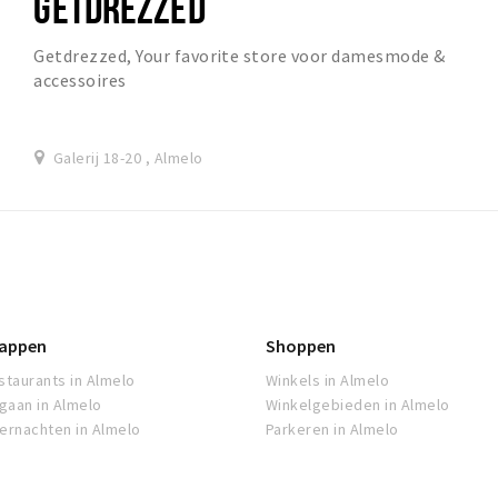
GETDREZZED
Getdrezzed, Your favorite store voor damesmode &
accessoires
Galerij 18-20 , Almelo
appen
Shoppen
staurants in Almelo
Winkels in Almelo
tgaan in Almelo
Winkelgebieden in Almelo
ernachten in Almelo
Parkeren in Almelo