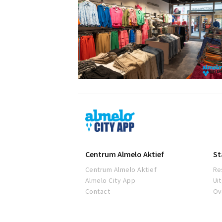
Almelo
City
App
Centrum Almelo Aktief
St
Centrum Almelo Aktief
Re
Almelo City App
Ui
Contact
Ov