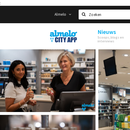
:
Almelo
Zoeken
Nieuws
Almelo
Scoops, blogs en
City
interviews
App