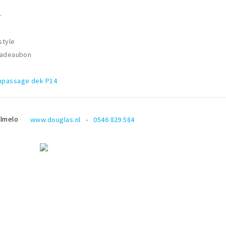
.
style
Cadeaubon
npassage dek P14
lmelo
www.douglas.nl
0546 829 584