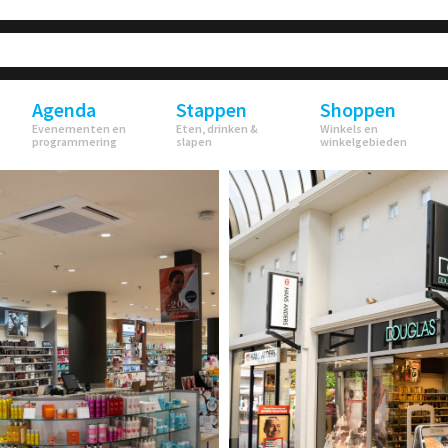
Agenda
Stappen
Shoppen
Evenementen en
Eten, drinken &
Winkels en
programmering
slapen
winkelgebieden