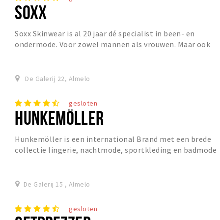
SOXX
Soxx Skinwear is al 20 jaar dé specialist in been- en
ondermode. Voor zowel mannen als vrouwen. Maar ook
voor jongens en meiden.
De Galerij 22, Almelo
gesloten
HUNKEMÖLLER
Hunkemöller is een international Brand met een brede
collectie lingerie, nachtmode, sportkleding en badmode
en nog veel meer om iedere vrouw zich op h...
De Galerij 15 , Almelo
gesloten