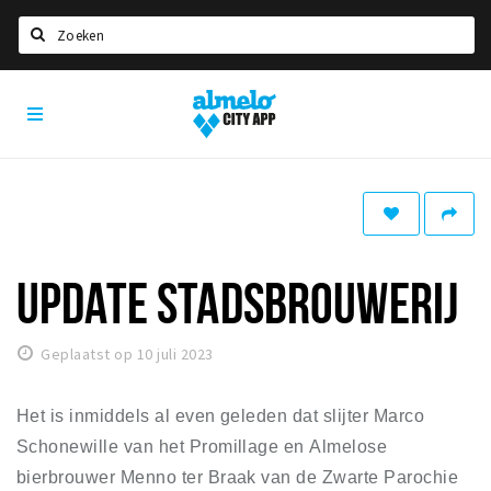
Zoeken
Almelo
Home
City
App
Agenda
Deals
Nieuws
Vacatures
UPDATE STADSBROUWERIJ
Eten
Geplaatst op 10 juli 2023
Drinken
Slapen
Het is inmiddels al even geleden dat slijter Marco 
Recreatief
Schonewille van het Promillage en Almelose 
bierbrouwer Menno ter Braak van de Zwarte Parochie 
Winkels