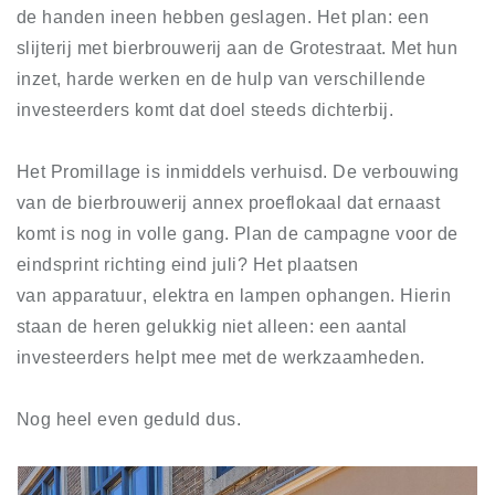
de handen ineen hebben geslagen. Het plan: 
een 
Winkelgebieden
slijterij met bierbrouwerij aan de Grotestraat. Met hun 
Parkeren
inzet
, 
harde werken en de hulp van verschillende 
investeerders komt dat doel steeds dichterbij. 
Bezienswaardigheden
Musea, theaters & podia
Het Promillage is inmiddels verhuisd. De verbouwing 
Uitjes & activiteiten
van de bierbrouwerij annex proeflokaal dat ernaast 
Toeristische routes
komt is
 nog
 i
n volle gang.
 Plan de campagne voor de 
Natuurgebieden
eindsprint richting eind juli?
Het plaatsen 
van 
apparatuur
,
 elektra en
 lampe
n ophangen
. 
Hierin 
Inloggen
staan de heren gelukkig niet alleen: een aantal 
investeerders helpt mee met de werkzaamheden.
Nog heel even geduld dus.