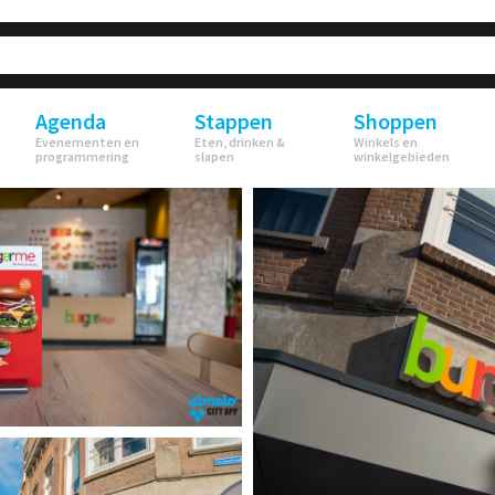
Agenda
Stappen
Shoppen
Evenementen en
Eten, drinken &
Winkels en
programmering
slapen
winkelgebieden