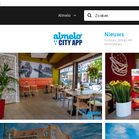
:
Almelo
Zoeken
Nieuws
Almelo
Scoops, blogs en
City
interviews
App