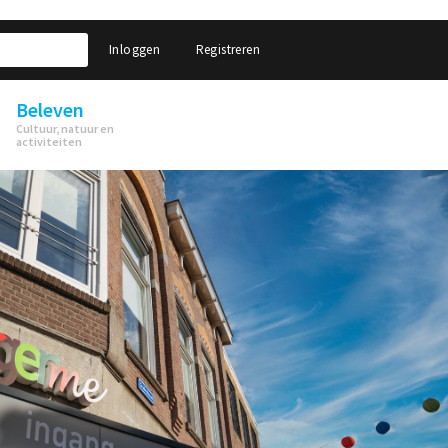
Inloggen
Registreren
Beleven
Cultuur, natuur en
activiteiten