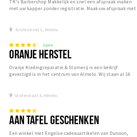
TK's Barbershop Makkelijk en snel een afspraak maken
met uw kapper zonder registratie. Maak uw afspraak met
de kapper online en voorkom wachten.
Grotestraat 1, Almelo
open
ORANJE HERSTEL
Oranje Kledingreparatie & Stomerij is een bedrijf
gevestigd is in het centrum van Almelo. Wij staan al 16
jaar bekend om onze uitstekende kwaliteit en...
Grotestraat 3, Almelo
AAN TAFEL GESCHENKEN
Een winkel met Engelse cadeauartikelen van Dunoon,