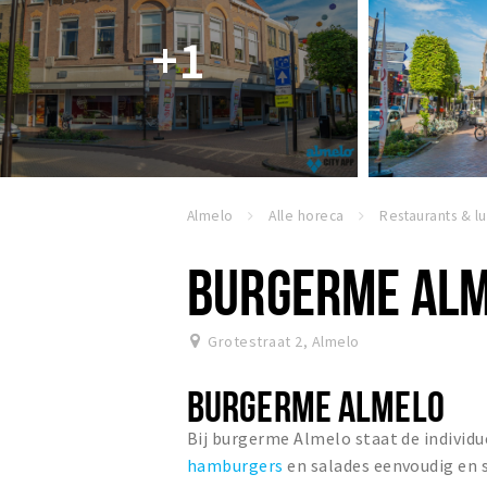
+1
Almelo
Alle horeca
BURGERME AL
Grotestraat 2
,
Almelo
BURGERME ALMELO
Bij burgerme Almelo staat de individu
hamburgers
en salades eenvoudig en s